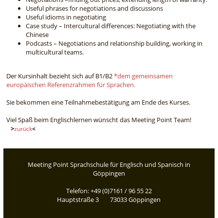
Useful phrases for negotiations and discussions
Useful idioms in negotiating
Case study – Intercultural differences: Negotiating with the
Chinese
Podcasts – Negotiations and relationship building, working in
multicultural teams.
Der Kursinhalt bezieht sich auf B1/B2
*dem gemeinsamen
europäischen Referenzrahmen für Sprachen.
Sie bekommen eine Teilnahmebestätigung am Ende des Kurses.
Viel Spaß beim Englischlernen wünscht das Meeting Point Team!
>
zurück
<
Meeting Point Sprachschule für Englisch und Spanisch in
Göppingen
Telefon: +49 (0)7161 / 96 55 22
Hauptstraße 3 73033 Göppingen