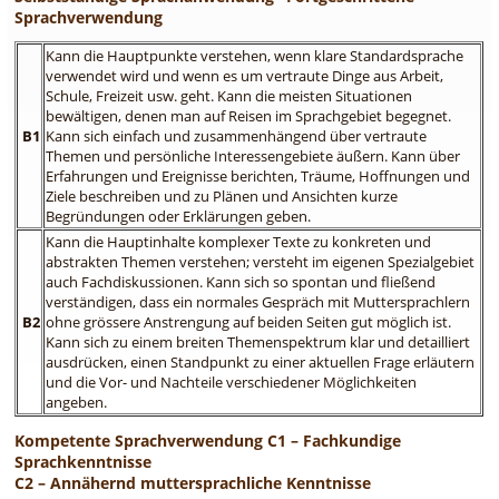
Sprachverwendung
Kann die Hauptpunkte verstehen, wenn klare Standardsprache
verwendet wird und wenn es um vertraute Dinge aus Arbeit,
Schule, Freizeit usw. geht. Kann die meisten Situationen
bewältigen, denen man auf Reisen im Sprachgebiet begegnet.
B1
Kann sich einfach und zusammenhängend über vertraute
Themen und persönliche Interessengebiete äußern. Kann über
Erfahrungen und Ereignisse berichten, Träume, Hoffnungen und
Ziele beschreiben und zu Plänen und Ansichten kurze
Begründungen oder Erklärungen geben.
Kann die Hauptinhalte komplexer Texte zu konkreten und
abstrakten Themen verstehen; versteht im eigenen Spezialgebiet
auch Fachdiskussionen. Kann sich so spontan und fließend
verständigen, dass ein normales Gespräch mit Muttersprachlern
B2
ohne grössere Anstrengung auf beiden Seiten gut möglich ist.
Kann sich zu einem breiten Themenspektrum klar und detailliert
ausdrücken, einen Standpunkt zu einer aktuellen Frage erläutern
und die Vor- und Nachteile verschiedener Möglichkeiten
angeben.
Kompetente Sprachverwendung C1 – Fachkundige
Sprachkenntnisse
C2 – Annähernd muttersprachliche Kenntnisse